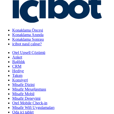
Konaklama Öncesi
Konaklama Anında
Konaklama Sonrası
icibot nasıl çalışır?
Otel Upsell Çözümü
Anket
Bağlılık
CRM
Hediye
Takım
Konsiyerj
Misafir Dizini
Misafir Mesajlaşması
Misafir Mobil
Misafir Deneyimi
Otel Mobile Check-in
Misafir Wifi Uygulamaları
Oda içi tablet