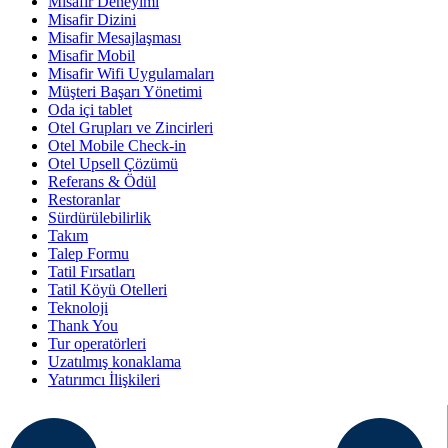
Misafir Deneyimi
Misafir Dizini
Misafir Mesajlaşması
Misafir Mobil
Misafir Wifi Uygulamaları
Müşteri Başarı Yönetimi
Oda içi tablet
Otel Grupları ve Zincirleri
Otel Mobile Check-in
Otel Upsell Çözümü
Referans & Ödül
Restoranlar
Sürdürülebilirlik
Takım
Talep Formu
Tatil Fırsatları
Tatil Köyü Otelleri
Teknoloji
Thank You
Tur operatörleri
Uzatılmış konaklama
Yatırımcı İlişkileri