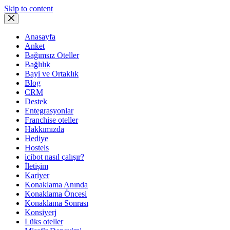
Skip to content
Anasayfa
Anket
Bağımsız Oteller
Bağlılık
Bayi ve Ortaklık
Blog
CRM
Destek
Entegrasyonlar
Franchise oteller
Hakkımızda
Hediye
Hostels
icibot nasıl çalışır?
İletişim
Kariyer
Konaklama Anında
Konaklama Öncesi
Konaklama Sonrası
Konsiyerj
Lüks oteller