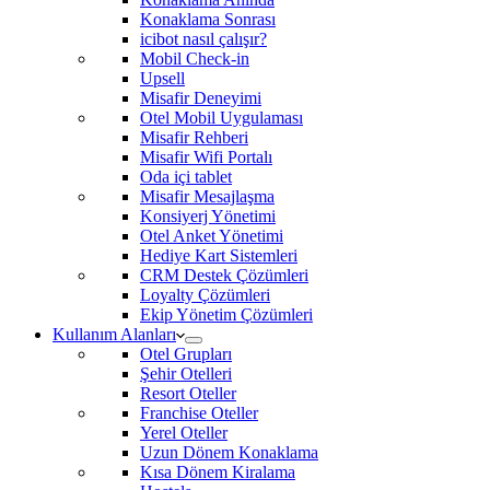
Konaklama Sonrası
icibot nasıl çalışır?
Mobil Check-in
Upsell
Misafir Deneyimi
Otel Mobil Uygulaması
Misafir Rehberi
Misafir Wifi Portalı
Oda içi tablet
Misafir Mesajlaşma
Konsiyerj Yönetimi
Otel Anket Yönetimi
Hediye Kart Sistemleri
CRM Destek Çözümleri
Loyalty Çözümleri
Ekip Yönetim Çözümleri
Kullanım Alanları
Otel Grupları
Şehir Otelleri
Resort Oteller
Franchise Oteller
Yerel Oteller
Uzun Dönem Konaklama
Kısa Dönem Kiralama