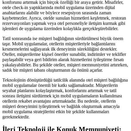
konforunu artırmak için birçok özelliği bir araya getirir. Misafirler,
otele check-in yaptıklarında mobil uygulama üzerinden dijital
anahtarlarını alabilir ve böylece resepsiyon sırasında zaman
kaybetmezler. Ayrıca, otelde sunulan hizmetleri keşfetmek, restoran
rezervasyonları yapmak veya otel personeliyle iletişim kurmak gibi
işlemleri de uygulama üzerinden kolaylıkla gerçekleştirebilirler.
Tatil sonrasında ise müşteri bağlılığının sürdürülmesi büyük önem
taşır. Mobil uygulamalar, otellerin müşterileriyle bağlantılarını
kesmemelerini sağlayarak ilk deneyimin sürekliliğini destekler.
Oteller, müşterilerine kişisel öneriler sunabilir, indirimler ve teklifler
paylaşabilir veya geri bildirim alarak hizmetlerini iyileştirme fırsatı
yakalayabilirler. Bu şekilde oteller, müşteri memnuniyetini artırırken,
sadık bir müşteri tabanı oluşturmanın da önünü açarlar.
Teknolojinin dönüştürdüğü tatilcilik alanında otel müşteri bağlılığına
mobil uygulamalar önemli bir katkı sağlamaktadır. Müşterilerin
seyahat planlarını kolaylaştırmak, konforlarını artırmak ve tatil
sonrası iletişimi sürdürmek için mobil uygulamaların kullanılması
otellerin rekabet avantajını artırmaktadır. Bu nedenle, otellerin
müşteri deneyimini iyileştirmek ve bağlılık oluşturmak amacıyla
mobil uygulama stratejilerini etkin bir şekilde kullanmaları
gerekmektedir.
İleri Teknoloji ile Konuk Memnuniyeti: