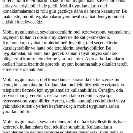
süreci, akıllı telefonlarımızdaki mobil uygulamalar sayesinde daha
kolay ve erişilebilir hale geldi. Mobil uygulamaların otel
konaklamalarındaki rolü gün geçtikçe daha da önem kazanıyor. Bu
makalede, mobil uygulamaların yeni nesil seyahat deneyimindeki
etkisini inceleyeceğiz.
Mobil uygulamalar, seyahat edenlerin otel rezervasyonu yapmalarını
sağlayan kullanıcı dostu arayüzleri ile dikkat çekmektedir.
Kullanıcılar, seyahat tarihlerini belirleyebilir, otel seçeneklerini
karşılaştırabilir ve hatta oda tercihlerini ayarlayabilirler. Bu
uygulamalar, kullanıcılara gerçek zamanlı fiyat bilgisi sunarak
bütçelerini kontrol etmelerine yardımcı olur. Ayrıca, kullanıcıların
otelleri harita üzerinde görerek, uygun konuma sahip olanları tercih
etmelerine olanak tanır.
Mobil uygulamalar, otel konaklaması sırasında da benzersiz bir
deneyim sunmaktadır. Kullanıcılar, oteldeki hizmetlere erişmek ve
taleplerini iletmek için uygulamaları kullanabilirler. Örneğin, oda
servisi siparişi verebilir, ekstra havlu talep edebilir veya spa
rezervasyonu yapabilirler. Ayrıca, otelin sunduğu etkinlikleri veya
yakındaki turistik yerleri keşfetmek için mobil uygulamalardan
yararlanabilirler.
Mobil uygulamalar, seyahat deneyimini daha kişiselleştirilmiş hale
getirerek kullanıcılara özel teklifler sunabilir. Kullanıcıların
tercihlerine ve geçmiş rezervasyonlarına dayanarak, uygulamalar