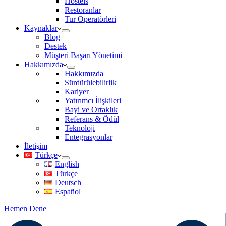
Hostels
Restoranlar
Tur Operatörleri
Kaynaklar
Blog
Destek
Müşteri Başarı Yönetimi
Hakkımızda
Hakkımızda
Sürdürülebilirlik
Kariyer
Yatırımcı İlişkileri
Bayi ve Ortaklık
Referans & Ödül
Teknoloji
Entegrasyonlar
İletişim
Türkçe
English
Türkçe
Deutsch
Español
Hemen Dene