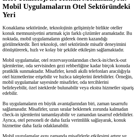
Mobil Uygulamaların Otel Sektöründeki
Yeri
Konaklama sektöründe, teknolojinin gelişimiyle birlikte oteller
konuk memnuniyetini artırmak için farklı çözümler aramaktadır. Bu
noktada, mobil uygulamaların giderek önem kazandığı
görülmektedir. İleri teknoloji, otel sektöründe misafir deneyimini
dönüştürerek, hızlı ve kolay bir şekilde etkileşim sağlamaktadır.
Mobil uygulamalar, otel rezervasyonlarından check-in/check-out
işlemlerine, oda servisinden gezi rehberliğine kadar birçok konuda
pratiklik sunmaktadır. Misafirler, kendi akıllı telefonları aracılığıyla
otel hizmetlerine erişebilir ve hızlıca taleplerini iletebilirler. Örneğin,
mobil uygulamalar sayesinde misafirler, oda tercihlerini
belirleyebilir, özel isteklerde bulunabilir veya ekstra hizmetler sipariş
edebilir.
Bu uygulamaların en büyük avantajlarından biri, zaman tasarrufu
sağlamasıdır. Misafirler, uzun sıralar beklemek zorunda kalmadan
check-in işlemlerini tamamlayabilir ve zamandan tasarruf edebilirler.
Ayrıca, otel personeli de daha fazla verimlilik sağlayarak, konuk
hizmetine daha fazla odaklanabilir.
Mobil uygulamalar aynı zamanda misafirlerle etkileşimi artırır ve