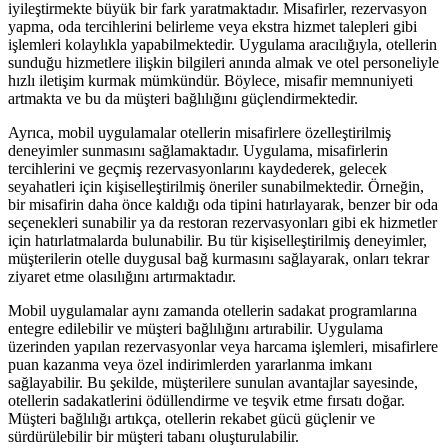
iyileştirmekte büyük bir fark yaratmaktadır. Misafirler, rezervasyon
yapma, oda tercihlerini belirleme veya ekstra hizmet talepleri gibi
işlemleri kolaylıkla yapabilmektedir. Uygulama aracılığıyla, otellerin
sunduğu hizmetlere ilişkin bilgileri anında almak ve otel personeliyle
hızlı iletişim kurmak mümkündür. Böylece, misafir memnuniyeti
artmakta ve bu da müşteri bağlılığını güçlendirmektedir.
Ayrıca, mobil uygulamalar otellerin misafirlere özelleştirilmiş
deneyimler sunmasını sağlamaktadır. Uygulama, misafirlerin
tercihlerini ve geçmiş rezervasyonlarını kaydederek, gelecek
seyahatleri için kişiselleştirilmiş öneriler sunabilmektedir. Örneğin,
bir misafirin daha önce kaldığı oda tipini hatırlayarak, benzer bir oda
seçenekleri sunabilir ya da restoran rezervasyonları gibi ek hizmetler
için hatırlatmalarda bulunabilir. Bu tür kişiselleştirilmiş deneyimler,
müşterilerin otelle duygusal bağ kurmasını sağlayarak, onları tekrar
ziyaret etme olasılığını artırmaktadır.
Mobil uygulamalar aynı zamanda otellerin sadakat programlarına
entegre edilebilir ve müşteri bağlılığını artırabilir. Uygulama
üzerinden yapılan rezervasyonlar veya harcama işlemleri, misafirlere
puan kazanma veya özel indirimlerden yararlanma imkanı
sağlayabilir. Bu şekilde, müşterilere sunulan avantajlar sayesinde,
otellerin sadakatlerini ödüllendirme ve teşvik etme fırsatı doğar.
Müşteri bağlılığı artıkça, otellerin rekabet gücü güçlenir ve
sürdürülebilir bir müşteri tabanı oluşturulabilir.