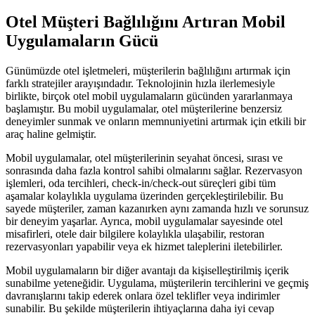
Otel Müşteri Bağlılığını Artıran Mobil
Uygulamaların Gücü
Günümüzde otel işletmeleri, müşterilerin bağlılığını artırmak için
farklı stratejiler arayışındadır. Teknolojinin hızla ilerlemesiyle
birlikte, birçok otel mobil uygulamaların gücünden yararlanmaya
başlamıştır. Bu mobil uygulamalar, otel müşterilerine benzersiz
deneyimler sunmak ve onların memnuniyetini artırmak için etkili bir
araç haline gelmiştir.
Mobil uygulamalar, otel müşterilerinin seyahat öncesi, sırası ve
sonrasında daha fazla kontrol sahibi olmalarını sağlar. Rezervasyon
işlemleri, oda tercihleri, check-in/check-out süreçleri gibi tüm
aşamalar kolaylıkla uygulama üzerinden gerçekleştirilebilir. Bu
sayede müşteriler, zaman kazanırken aynı zamanda hızlı ve sorunsuz
bir deneyim yaşarlar. Ayrıca, mobil uygulamalar sayesinde otel
misafirleri, otele dair bilgilere kolaylıkla ulaşabilir, restoran
rezervasyonları yapabilir veya ek hizmet taleplerini iletebilirler.
Mobil uygulamaların bir diğer avantajı da kişiselleştirilmiş içerik
sunabilme yeteneğidir. Uygulama, müşterilerin tercihlerini ve geçmiş
davranışlarını takip ederek onlara özel teklifler veya indirimler
sunabilir. Bu şekilde müşterilerin ihtiyaçlarına daha iyi cevap