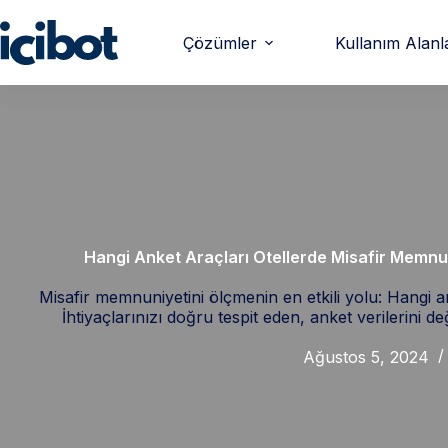
Çözümler
Kullanım Alanl
Hangi Anket Araçları Otellerde Misafir Memnuni
Misafir memnuniyetini ölçmenin en etkili yolu: Hangi an
İhtiyaçlarınızı doğru tespit eden, anket verilerini d
Ağustos 5, 2024