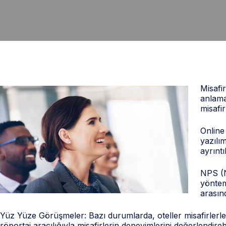
Misafir
anlamak
misafir
Online 
yazılım
ayrıntı
NPS (N
yöntem
arasınd
Yüz Yüze Görüşmeler: Bazı durumlarda, oteller misafirlerle
röportaj aracılığıyla misafirlerin deneyimlerini değerlendirebil