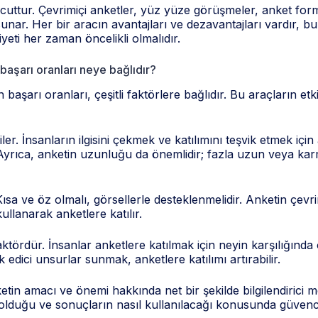
vcuttur. Çevrimiçi anketler, yüz yüze görüşmeler, anket form
unar. Her bir aracın avantajları ve dezavantajları vardır, bu
yeti her zaman öncelikli olmalıdır.
başarı oranları neye bağlıdır?
şarı oranları, çeşitli faktörlere bağlıdır. Bu araçların etki
er. İnsanların ilgisini çekmek ve katılımını teşvik etmek için
yrıca, anketin uzunluğu da önemlidir; fazla uzun veya karm
sa ve öz olmalı, görsellerle desteklenmelidir. Anketin çevrim
ullanarak anketlere katılır.
aktördür. İnsanlar anketlere katılmak için neyin karşılığında
vik edici unsurlar sunmak, anketlere katılımı artırabilir.
tin amacı ve önemi hakkında net bir şekilde bilgilendirici mes
 olduğu ve sonuçların nasıl kullanılacağı konusunda güvence