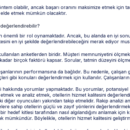
yöntem olabilir, ancak başarı oranını maksimize etmek için ta
ar elde etmek mümkün olacaktır.
e değerlendirebilir?
çin önemli bir rol oynamaktadır. Ancak, bu alanda en iyi son
esini en iyi şekilde değerlendirebileceğini merak ediyor musu
ullanılan anketlerden biridir. Müşteri memnuniyetini ölçmek v
dar birçok faktörü kapsar. Sorular, tatmin düzeyini ölçmek 
alışanlarının performansına da bağlıdır. Bu nedenle, çalışan g
reçleri gibi konuları değerlendirmek için kullanılır. Çalışanları
leri hakkında yorumlar yapmaktadır. Bu yorumlar, potansiyel
 etmek ve analiz etmek, otellerin hizmet kalitesini değerlendi
ki diğer oyuncuları yakından takip etmelidir. Rakip analizi ank
elere sahip otellerin güçlü ve zayıf yönlerini değerlendirmek i
bir hedef kitlesi tarafından nasıl algılandığını anlamak için ku
k mümkündür. Böylelikle, otellerin hizmet kalitesini geliştirme