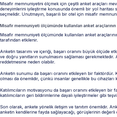
Misafir memnuniyetini ölçmek için çeşitli anket araçları me
deneyimlerini iyileştirme konusunda önemli bir yol haritası s
seçmelidir. Unutmayın, başarılı bir otel için misafir memnuni
Misafir memnuniyeti ölçümünde kullanılan anket araçlarının 
Misafir memnuniyeti ölçümünde kullanılan anket araçlarının ba
tarafından etkilenir.
Anketin tasarımı ve içeriği, başarı oranını büyük ölçüde etkil
ve doğru yanıtların sunulmasını sağlaması gerekmektedir. A
reddetmesine neden olabilir.
Anketin sunumu da başarı oranını etkileyen bir faktördür. Kı
olması da önemlidir, çünkü insanlar genellikle bu cihazları k
Katılımcıların motivasyonu da başarı oranını etkileyen bir f
katılımcıların geri bildirimlerine dayalı iyileştirmeler gibi teş
Son olarak, ankete yönelik iletişim ve tanıtım önemlidir. Anke
anketin kendilerine fayda sağlayacağı, görüşlerinin değerli