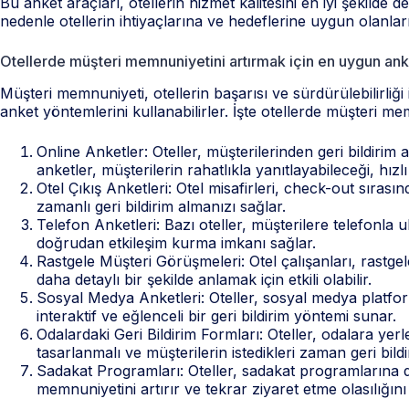
Bu anket araçları, otellerin hizmet kalitesini en iyi şekilde
nedenle otellerin ihtiyaçlarına ve hedeflerine uygun olanla
Otellerde müşteri memnuniyetini artırmak için en uygun ank
Müşteri memnuniyeti, otellerin başarısı ve sürdürülebilirliği i
anket yöntemlerini kullanabilirler. İşte otellerde müşteri m
Online Anketler: Oteller, müşterilerinden geri bildirim a
anketler, müşterilerin rahatlıkla yanıtlayabileceği, hızl
Otel Çıkış Anketleri: Otel misafirleri, check-out sırası
zamanlı geri bildirim almanızı sağlar.
Telefon Anketleri: Bazı oteller, müşterilere telefonla u
doğrudan etkileşim kurma imkanı sağlar.
Rastgele Müşteri Görüşmeleri: Otel çalışanları, rastgel
daha detaylı bir şekilde anlamak için etkili olabilir.
Sosyal Medya Anketleri: Oteller, sosyal medya platform
interaktif ve eğlenceli bir geri bildirim yöntemi sunar.
Odalardaki Geri Bildirim Formları: Oteller, odalara yerle
tasarlanmalı ve müşterilerin istedikleri zaman geri bil
Sadakat Programları: Oteller, sadakat programlarına da
memnuniyetini artırır ve tekrar ziyaret etme olasılığını 