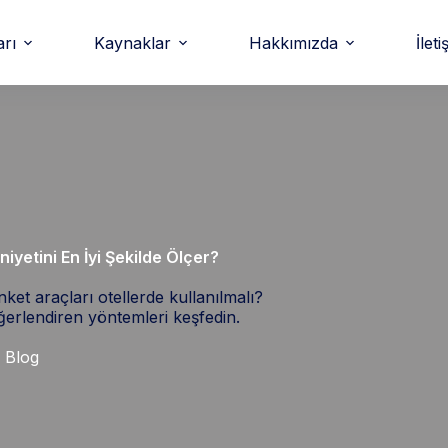
arı
Kaynaklar
Hakkımızda
İleti
yetini En İyi Şekilde Ölçer?
ket araçları otellerde kullanılmalı?
eğerlendiren yöntemleri keşfedin.
Blog