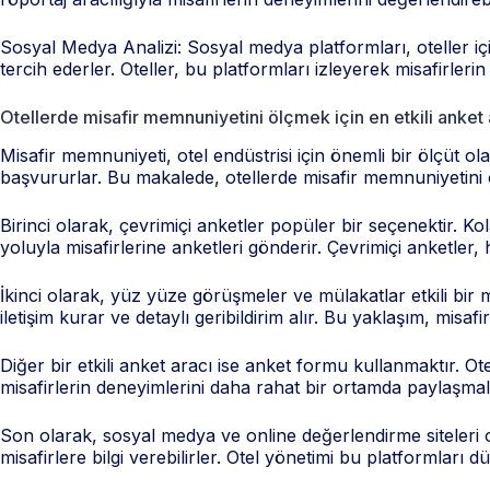
Sosyal Medya Analizi: Sosyal medya platformları, oteller içi
tercih ederler. Oteller, bu platformları izleyerek misafirlerin 
Otellerde misafir memnuniyetini ölçmek için en etkili anket 
Misafir memnuniyeti, otel endüstrisi için önemli bir ölçüt ola
başvururlar. Bu makalede, otellerde misafir memnuniyetini öl
Birinci olarak, çevrimiçi anketler popüler bir seçenektir. Ko
yoluyla misafirlerine anketleri gönderir. Çevrimiçi anketler, 
İkinci olarak, yüz yüze görüşmeler ve mülakatlar etkili bir m
iletişim kurar ve detaylı geribildirim alır. Bu yaklaşım, misaf
Diğer bir etkili anket aracı ise anket formu kullanmaktır. Ote
misafirlerin deneyimlerini daha rahat bir ortamda paylaşmala
Son olarak, sosyal medya ve online değerlendirme siteleri ote
misafirlere bilgi verebilirler. Otel yönetimi bu platformları d