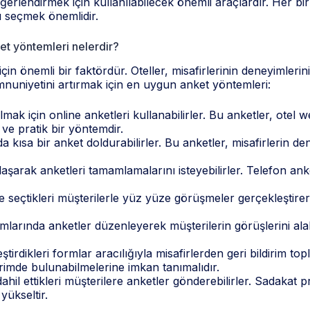
 değerlendirmek için kullanılabilecek önemli araçlardır. Her b
rı seçmek önemlidir.
et yöntemleri nelerdir?
çin önemli bir faktördür. Oteller, misafirlerinin deneyimlerini
emnuniyetini artırmak için en uygun anket yöntemleri:
lmak için online anketleri kullanabilirler. Bu anketler, otel 
ı ve pratik bir yöntemdir.
nda kısa bir anket doldurabilirler. Bu anketler, misafirlerin 
laşarak anketleri tamamlamalarını isteyebilirler. Telefon ank
e seçtikleri müşterilerle yüz yüze görüşmeler gerçekleştirere
larında anketler düzenleyerek müşterilerin görüşlerini alabi
ştirdikleri formlar aracılığıyla misafirlerden geri bildirim to
dirimde bulunabilmelerine imkan tanımalıdır.
hil ettikleri müşterilere anketler gönderebilirler. Sadakat p
yükseltir.