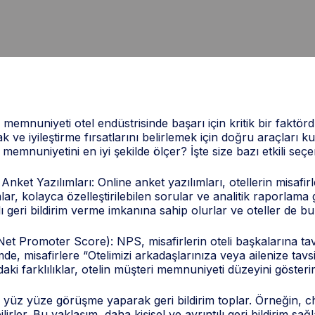
 memnuniyeti otel endüstrisinde başarı için kritik bir faktörd
 ve iyileştirme fırsatlarını belirlemek için doğru araçları k
 memnuniyetini en iyi şekilde ölçer? İşte size bazı etkili seçe
Anket Yazılımları: Online anket yazılımları, otellerin misafi
lar, kolayca özelleştirilebilen sorular ve analitik raporlama g
lı geri bildirim verme imkanına sahip olurlar ve oteller de bu 
et Promoter Score): NPS, misafirlerin oteli başkalarına tavsi
de, misafirlere “Otelimizi arkadaşlarınıza veya ailenize tavs
aki farklılıklar, otelin müşteri memnuniyeti düzeyini gösterir
 yüz yüze görüşme yaparak geri bildirim toplar. Örneğin, c
irler. Bu yaklaşım, daha kişisel ve ayrıntılı geri bildirim sağla