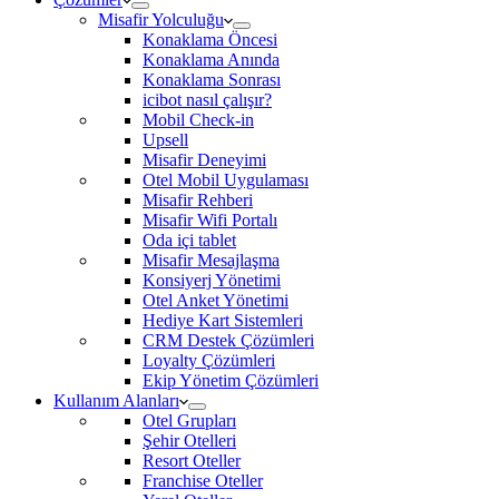
Misafir Yolculuğu
Konaklama Öncesi
Konaklama Anında
Konaklama Sonrası
icibot nasıl çalışır?
Mobil Check-in
Upsell
Misafir Deneyimi
Otel Mobil Uygulaması
Misafir Rehberi
Misafir Wifi Portalı
Oda içi tablet
Misafir Mesajlaşma
Konsiyerj Yönetimi
Otel Anket Yönetimi
Hediye Kart Sistemleri
CRM Destek Çözümleri
Loyalty Çözümleri
Ekip Yönetim Çözümleri
Kullanım Alanları
Otel Grupları
Şehir Otelleri
Resort Oteller
Franchise Oteller