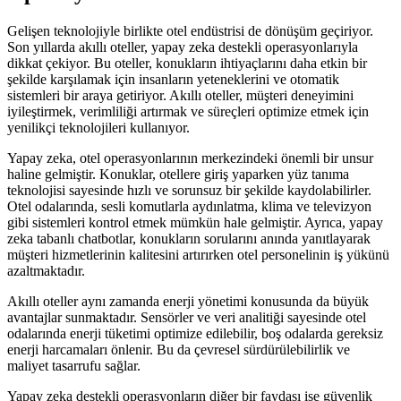
Gelişen teknolojiyle birlikte otel endüstrisi de dönüşüm geçiriyor.
Son yıllarda akıllı oteller, yapay zeka destekli operasyonlarıyla
dikkat çekiyor. Bu oteller, konukların ihtiyaçlarını daha etkin bir
şekilde karşılamak için insanların yeteneklerini ve otomatik
sistemleri bir araya getiriyor. Akıllı oteller, müşteri deneyimini
iyileştirmek, verimliliği artırmak ve süreçleri optimize etmek için
yenilikçi teknolojileri kullanıyor.
Yapay zeka, otel operasyonlarının merkezindeki önemli bir unsur
haline gelmiştir. Konuklar, otellere giriş yaparken yüz tanıma
teknolojisi sayesinde hızlı ve sorunsuz bir şekilde kaydolabilirler.
Otel odalarında, sesli komutlarla aydınlatma, klima ve televizyon
gibi sistemleri kontrol etmek mümkün hale gelmiştir. Ayrıca, yapay
zeka tabanlı chatbotlar, konukların sorularını anında yanıtlayarak
müşteri hizmetlerinin kalitesini artırırken otel personelinin iş yükünü
azaltmaktadır.
Akıllı oteller aynı zamanda enerji yönetimi konusunda da büyük
avantajlar sunmaktadır. Sensörler ve veri analitiği sayesinde otel
odalarında enerji tüketimi optimize edilebilir, boş odalarda gereksiz
enerji harcamaları önlenir. Bu da çevresel sürdürülebilirlik ve
maliyet tasarrufu sağlar.
Yapay zeka destekli operasyonların diğer bir faydası ise güvenlik