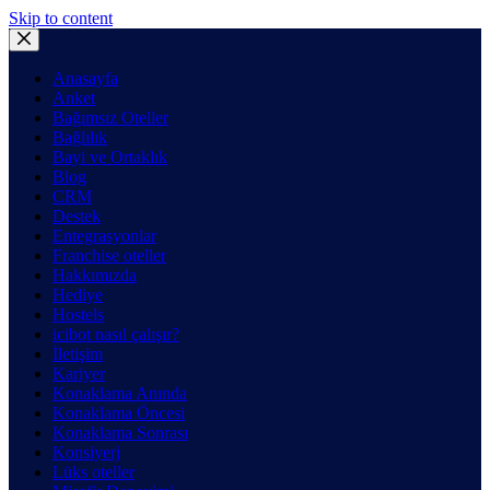
Skip to content
Anasayfa
Anket
Bağımsız Oteller
Bağlılık
Bayi ve Ortaklık
Blog
CRM
Destek
Entegrasyonlar
Franchise oteller
Hakkımızda
Hediye
Hostels
icibot nasıl çalışır?
İletişim
Kariyer
Konaklama Anında
Konaklama Öncesi
Konaklama Sonrası
Konsiyerj
Lüks oteller