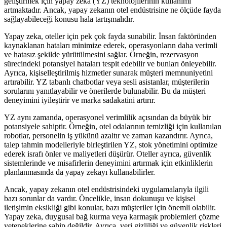
geliştirmek için yapay zeka (YZ) teknolojilerinin kullanımı
artmaktadır. Ancak, yapay zekanın otel endüstrisine ne ölçüde fayda
sağlayabileceği konusu hala tartışmalıdır.
Yapay zeka, oteller için pek çok fayda sunabilir. İnsan faktöründen
kaynaklanan hataları minimize ederek, operasyonların daha verimli
ve hatasız şekilde yürütülmesini sağlar. Örneğin, rezervasyon
sürecindeki potansiyel hataları tespit edebilir ve bunları önleyebilir.
Ayrıca, kişiselleştirilmiş hizmetler sunarak müşteri memnuniyetini
artırabilir. YZ tabanlı chatbotlar veya sesli asistanlar, müşterilerin
sorularını yanıtlayabilir ve önerilerde bulunabilir. Bu da müşteri
deneyimini iyileştirir ve marka sadakatini artırır.
YZ aynı zamanda, operasyonel verimlilik açısından da büyük bir
potansiyele sahiptir. Örneğin, otel odalarının temizliği için kullanılan
robotlar, personelin iş yükünü azaltır ve zaman kazandırır. Ayrıca,
talep tahmin modelleriyle birleştirilen YZ, stok yönetimini optimize
ederek israfı önler ve maliyetleri düşürür. Oteller ayrıca, güvenlik
sistemlerinde ve misafirlerin deneyimini artırmak için etkinliklerin
planlanmasında da yapay zekayı kullanabilirler.
Ancak, yapay zekanın otel endüstrisindeki uygulamalarıyla ilgili
bazı sorunlar da vardır. Öncelikle, insan dokunuşu ve kişisel
iletişimin eksikliği gibi konular, bazı müşteriler için önemli olabilir.
Yapay zeka, duygusal bağ kurma veya karmaşık problemleri çözme
yeteneklerine sahip değildir. Ayrıca, veri gizliliği ve güvenlik riskleri