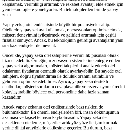
karşılamak, verimliliği artırmak ve rekabet avantajı elde etmek için
yeni teknolojilere yöneliyorlar. Bu teknolojilerden biri de yapay
zeka.
Yapay zeka, otel endüstrisinde büyük bir potansiyele sahip.
Otellerde yapay zekayı kullanmak, operasyonları optimize etmek,
müşteri deneyimini iyileştirmek ve gelirleri artırmak için çeşitli
fırsatlar sunuyor. Ancak, bu teknolojinin getirdiği avantajların yanı
sıra bazı endişeler de mevcut.
Öncelikle, yapay zeka otel sahiplerine verimlilik pusulası olarak
hizmet edebilir. Örneğin, rezervasyon sistemlerine entegre edilen
yapay zeka algoritmaları, müşteri taleplerini analiz ederek otel
odalarının fiyatlarını otomatik olarak ayarlayabilir. Bu sayede otel
sahipleri, doğru fiyatlandırma ile doluluk oranını artırabilir ve
gelirlerini optimize edebilirler. Ayrıca, yapay zeka destekli
chatbotlar, müşteri sorularını cevaplayabilir ve rezervasyon sürecini
kolaylaştırabilir, böylece otel personeline daha fazla zaman
kazandırır.
Ancak yapay zekanın otel endüstrisinde bazı riskleri de
bulunmaktadır. En önemli endişelerden biri, insan dokunuşunun
azalması ve kişisel temasın kaybolmasıdır. Yapay zeka ile
desteklenen otellerde, müşteriler artık yüz yüze iletişim kurmak
yerine dijital arayüzlerle etkileşime geçerler. Bu durum, bazı