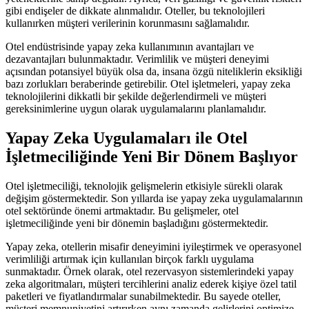
gibi endişeler de dikkate alınmalıdır. Oteller, bu teknolojileri
kullanırken müşteri verilerinin korunmasını sağlamalıdır.
Otel endüstrisinde yapay zeka kullanımının avantajları ve
dezavantajları bulunmaktadır. Verimlilik ve müşteri deneyimi
açısından potansiyel büyük olsa da, insana özgü niteliklerin eksikliği
bazı zorlukları beraberinde getirebilir. Otel işletmeleri, yapay zeka
teknolojilerini dikkatli bir şekilde değerlendirmeli ve müşteri
gereksinimlerine uygun olarak uygulamalarını planlamalıdır.
Yapay Zeka Uygulamaları ile Otel
İşletmeciliğinde Yeni Bir Dönem Başlıyor
Otel işletmeciliği, teknolojik gelişmelerin etkisiyle sürekli olarak
değişim göstermektedir. Son yıllarda ise yapay zeka uygulamalarının
otel sektöründe önemi artmaktadır. Bu gelişmeler, otel
işletmeciliğinde yeni bir dönemin başladığını göstermektedir.
Yapay zeka, otellerin misafir deneyimini iyileştirmek ve operasyonel
verimliliği artırmak için kullanılan birçok farklı uygulama
sunmaktadır. Örnek olarak, otel rezervasyon sistemlerindeki yapay
zeka algoritmaları, müşteri tercihlerini analiz ederek kişiye özel tatil
paketleri ve fiyatlandırmalar sunabilmektedir. Bu sayede oteller,
müşteri memnuniyetini artırırken aynı zamanda gelirlerini optimize