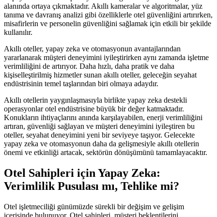
alanında ortaya çıkmaktadır. Akıllı kameralar ve algoritmalar, yüz
tanıma ve davranış analizi gibi özelliklerle otel güvenliğini artırırken,
misafirlerin ve personelin güvenliğini sağlamak için etkili bir şekilde
kullanılır.
Akıllı oteller, yapay zeka ve otomasyonun avantajlarından
yararlanarak müşteri deneyimini iyileştirirken aynı zamanda işletme
verimliliğini de artırıyor. Daha hızlı, daha pratik ve daha
kişiselleştirilmiş hizmetler sunan akıllı oteller, geleceğin seyahat
endüstrisinin temel taşlarından biri olmaya adaydır.
Akıllı otellerin yaygınlaşmasıyla birlikte yapay zeka destekli
operasyonlar otel endüstrisine büyük bir değer katmaktadır.
Konukların ihtiyaçlarını anında karşılayabilen, enerji verimliliğini
artıran, güvenliği sağlayan ve müşteri deneyimini iyileştiren bu
oteller, seyahat deneyimini yeni bir seviyeye taşıyor. Gelecekte
yapay zeka ve otomasyonun daha da gelişmesiyle akıllı otellerin
önemi ve etkinliği artacak, sektörün dönüşümünü tamamlayacaktır.
Otel Sahipleri için Yapay Zeka:
Verimlilik Pusulası mı, Tehlike mi?
Otel işletmeciliği günümüzde sürekli bir değişim ve gelişim
içerisinde bulunuyor. Otel sahipleri, müşteri beklentilerini