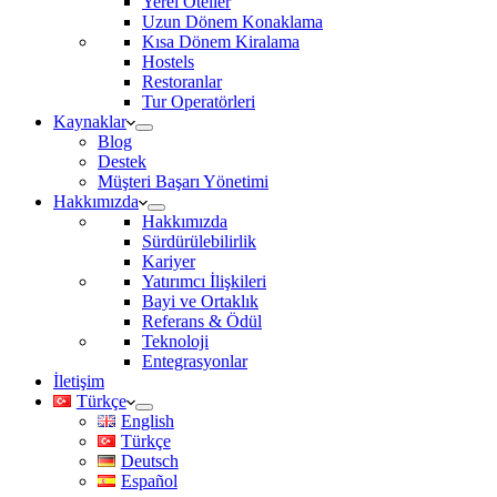
Yerel Oteller
Uzun Dönem Konaklama
Kısa Dönem Kiralama
Hostels
Restoranlar
Tur Operatörleri
Kaynaklar
Blog
Destek
Müşteri Başarı Yönetimi
Hakkımızda
Hakkımızda
Sürdürülebilirlik
Kariyer
Yatırımcı İlişkileri
Bayi ve Ortaklık
Referans & Ödül
Teknoloji
Entegrasyonlar
İletişim
Türkçe
English
Türkçe
Deutsch
Español