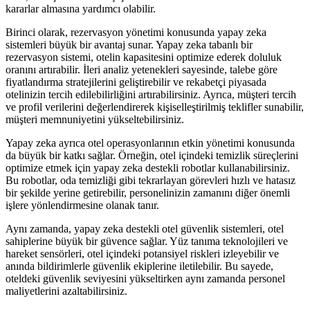
kararlar almasına yardımcı olabilir.
Birinci olarak, rezervasyon yönetimi konusunda yapay zeka
sistemleri büyük bir avantaj sunar. Yapay zeka tabanlı bir
rezervasyon sistemi, otelin kapasitesini optimize ederek doluluk
oranını artırabilir. İleri analiz yetenekleri sayesinde, talebe göre
fiyatlandırma stratejilerini geliştirebilir ve rekabetçi piyasada
otelinizin tercih edilebilirliğini artırabilirsiniz. Ayrıca, müşteri tercih
ve profil verilerini değerlendirerek kişiselleştirilmiş teklifler sunabilir,
müşteri memnuniyetini yükseltebilirsiniz.
Yapay zeka ayrıca otel operasyonlarının etkin yönetimi konusunda
da büyük bir katkı sağlar. Örneğin, otel içindeki temizlik süreçlerini
optimize etmek için yapay zeka destekli robotlar kullanabilirsiniz.
Bu robotlar, oda temizliği gibi tekrarlayan görevleri hızlı ve hatasız
bir şekilde yerine getirebilir, personelinizin zamanını diğer önemli
işlere yönlendirmesine olanak tanır.
Aynı zamanda, yapay zeka destekli otel güvenlik sistemleri, otel
sahiplerine büyük bir güvence sağlar. Yüz tanıma teknolojileri ve
hareket sensörleri, otel içindeki potansiyel riskleri izleyebilir ve
anında bildirimlerle güvenlik ekiplerine iletilebilir. Bu sayede,
oteldeki güvenlik seviyesini yükseltirken aynı zamanda personel
maliyetlerini azaltabilirsiniz.