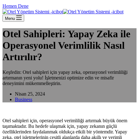
Hemen Dene
Menu
Otel Sahipleri: Yapay Zeka ile
Operasyonel Verimlilik Nasıl
Artırılır?
Keşfedin: Otel sahipleri için yapay zeka, operasyonel verimliliği
artırmanın yeni yolu! İşletmenizi optimize edin ve misafir
deneyimini mükemmelleştirin.
Nisan 25, 2024
Business
Otel sahipleri için, operasyonel verimliliği artırmak büyük önem
taşımaktadır. Bu hedefe ulaşmak için, yapay zekanın güçlü
özelliklerinden faydalanmak oldukça etkili bir yöntemdir. Yapay
zeka, otel işletmelerinin çeşitli alanlarda daha akıllı ve verimli