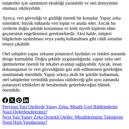
müşteriler için samimiyet eksikliği yaratabilir ve otel deneyimini
olumsuz etkileyebilir.
Ayrıca, veri güvenliği ve gizliliği önemli bir konudur. Yapay zeka
sistemleri, büyük miktarda veri toplar ve analiz eder. Ancak bu
verilerin doğru şekilde korunması ve kötü niyetli kişilerin eline
geçmesinin engellenmesi gerekmektedir. Aksi halde, müşteri
bilgilerinin sızdırılması veya yanlış kullanılması gibi ciddi sorunlar
ortaya çıkabilir.
Otel sahipleri yapay zekanın potansiyel faydaları ve riskleri arasında
denge kurmalıdır. Doğru şekilde uygulandığında, yapay zeka otel
işletmelerine önemli bir rekabet avantajı sağlayabilir. Ancak, insan
dokunuşunun ve veri güvenliğinin göz ardı edilmemesi gerektiğini
unutmamak önemlidir. Yapay zekayı akıllı bir şekilde kullanmak,
otel sahiplerine verimlilik pusulası olabileceği gibi aynı zamanda
potansiyel tehlikeleri de beraberinde getirebileceğini bilmek
önemlidir.
Previous
Yazı
Otellerde Yapay Zeka: Misafir Geri Bildirimlerini
Nasıl Değerlendirirsiniz?
Next
Yazı
Yapay Zeka Destekli Oteller: Misafirlerinizin Taleplerini
Nasıl Hızlı Yanıtlarsınız?