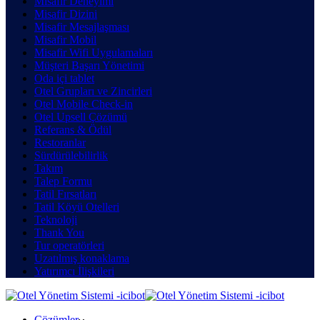
Misafir Deneyimi
Misafir Dizini
Misafir Mesajlaşması
Misafir Mobil
Misafir Wifi Uygulamaları
Müşteri Başarı Yönetimi
Oda içi tablet
Otel Grupları ve Zincirleri
Otel Mobile Check-in
Otel Upsell Çözümü
Referans & Ödül
Restoranlar
Sürdürülebilirlik
Takım
Talep Formu
Tatil Fırsatları
Tatil Köyü Otelleri
Teknoloji
Thank You
Tur operatörleri
Uzatılmış konaklama
Yatırımcı İlişkileri
Çözümler