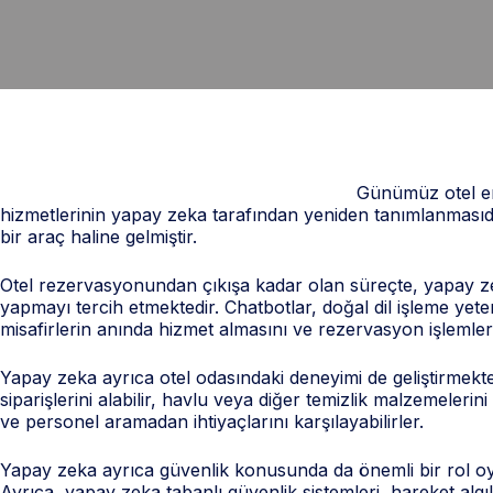
Günümüz otel endü
hizmetlerinin yapay zeka tarafından yeniden tanımlanmasıdır.
bir araç haline gelmiştir.
Otel rezervasyonundan çıkışa kadar olan süreçte, yapay zeka 
yapmayı tercih etmektedir. Chatbotlar, doğal dil işleme yetene
misafirlerin anında hizmet almasını ve rezervasyon işlemleri
Yapay zeka ayrıca otel odasındaki deneyimi de geliştirmektedi
siparişlerini alabilir, havlu veya diğer temizlik malzemelerini 
ve personel aramadan ihtiyaçlarını karşılayabilirler.
Yapay zeka ayrıca güvenlik konusunda da önemli bir rol oynam
Ayrıca, yapay zeka tabanlı güvenlik sistemleri, hareket algıla