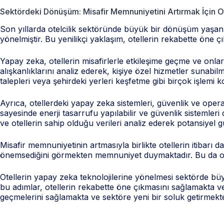
Sektördeki Dönüşüm: Misafir Memnuniyetini Artırmak İçin O
Son yıllarda otelcilik sektöründe büyük bir dönüşüm yaşanma
yönelmiştir. Bu yenilikçi yaklaşım, otellerin rekabette öne 
Yapay zeka, otellerin misafirlerle etkileşime geçme ve onlar
alışkanlıklarını analiz ederek, kişiye özel hizmetler sunabil
talepleri veya şehirdeki yerleri keşfetme gibi birçok işlemi ko
Ayrıca, otellerdeki yapay zeka sistemleri, güvenlik ve opera
sayesinde enerji tasarrufu yapılabilir ve güvenlik sistemleri 
ve otellerin sahip olduğu verileri analiz ederek potansiyel gü
Misafir memnuniyetinin artmasıyla birlikte otellerin itibarı da
önemsediğini görmekten memnuniyet duymaktadır. Bu da otell
Otellerin yapay zeka teknolojilerine yönelmesi sektörde büy
bu adımlar, otellerin rekabette öne çıkmasını sağlamakta ve s
geçmelerini sağlamakta ve sektöre yeni bir soluk getirmekte