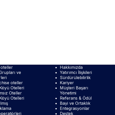
oteller
Hakkımızda
Grupları ve
Yatırımcı İlişkileri
leri
Sürdürülebilirlik
hise oteller
Kariyer
 Köyü Otelleri
Müşteri Başarı
sız Oteller
Yönetimi
 Köyü Otelleri
Referans & Ödül
lmış
Bayi ve Ortaklık
klama
Entegrasyonlar
peratörleri
Destek