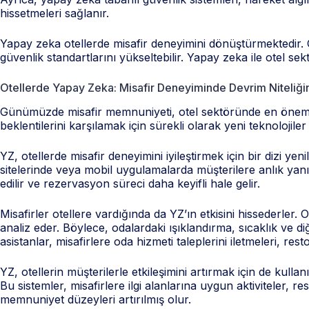
hissetmeleri sağlanır.
Yapay zeka otellerde misafir deneyimini dönüştürmektedir. Ote
güvenlik standartlarını yükseltebilir. Yapay zeka ile otel 
Otellerde Yapay Zeka: Misafir Deneyiminde Devrim Niteliğin
Günümüzde misafir memnuniyeti, otel sektöründe en önemli u
beklentilerini karşılamak için sürekli olarak yeni teknoloji
YZ, otellerde misafir deneyimini iyileştirmek için bir dizi ye
sitelerinde veya mobil uygulamalarda müşterilere anlık yanıt
edilir ve rezervasyon süreci daha keyifli hale gelir.
Misafirler otellere vardığında da YZ’ın etkisini hissederler. 
analiz eder. Böylece, odalardaki ışıklandırma, sıcaklık ve diğ
asistanlar, misafirlere oda hizmeti taleplerini iletmeleri, re
YZ, otellerin müşterilerle etkileşimini artırmak için de kullanı
Bu sistemler, misafirlere ilgi alanlarına uygun aktiviteler, r
memnuniyet düzeyleri artırılmış olur.