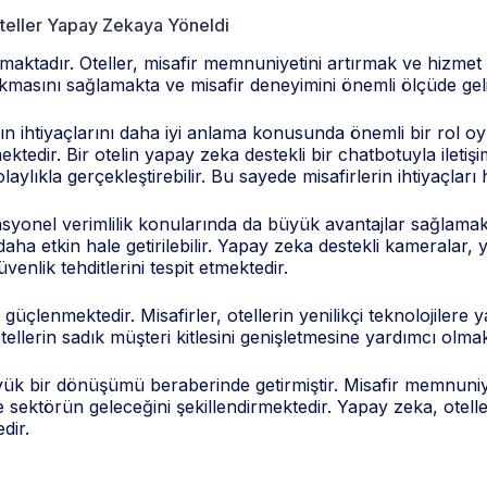
teller Yapay Zekaya Yöneldi
ktadır. Oteller, misafir memnuniyetini artırmak ve hizmet k
çıkmasını sağlamakta ve misafir deneyimini önemli ölçüde geli
ın ihtiyaçlarını daha iyi anlama konusunda önemli bir rol oyn
mektedir. Bir otelin yapay zeka destekli bir chatbotuyla ilet
laylıkla gerçekleştirebilir. Bu sayede misafirlerin ihtiyaçları 
syonel verimlilik konularında da büyük avantajlar sağlamaktad
daha etkin hale getirilebilir. Yapay zeka destekli kameralar, 
venlik tehditlerini tespit etmektedir.
 güçlenmektedir. Misafirler, otellerin yenilikçi teknolojilere 
erin sadık müşteri kitlesini genişletmesine yardımcı olmak
ük bir dönüşümü beraberinde getirmiştir. Misafir memnuniyet
ektörün geleceğini şekillendirmektedir. Yapay zeka, otellerin
dir.