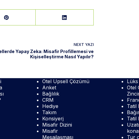
NEXT
YAZI
ellerde Yapay Zeka: Misafir Profillemesi ve
Kişiselleştirme Nasıl Yapılır?
i
Otel Upsell Çözümü
Lüks 
a
Anket
Otel 
sı
Bağlılık
Zincir
?
CRM
Franc
Hediye
Tatil
Takım
Bağım
Konsiyerj
Tatil
Misafir Dizini
Uzatı
Misafir
kona
Mesajlaşması
Tur o