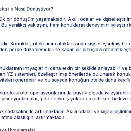
Zeka ile Nasıl Dönüşüyor?
yük bir dönüşüm yaşamaktadır. Akıllı odalar ve kişiselleştiril
 Bu yenilikçi yaklaşım, hem konukların deneyimini iyileştir
r. Konuklar, otele adım attıkları anda kişiselleştirilmiş bir 
 perde düzenlemelerine kadar bir dizi işlevi otomatikleştire
arının ihtiyaçlarını daha etkin bir şekilde anlayabilir ve bek
z eden YZ sistemleri, özelleştirilmiş önerilerde bulunarak ko
iteleri önerebilir ve bu sayede konuğun otelde daha keyifli
Z teknolojisi otel operasyonlarını da büyük ölçüde iyileştirebi
esi gibi uygulamalar, personelin iş yükünü azaltırken hızlı v
 sadakatini de artırmaktadır. Akıllı odalar ve kişiselleştiri
tme olasılığını artırmaktadır.
Zeka Uygulamaları