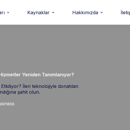
arı
Kaynaklar
Hakkımızda
İleti
Hizmetler Yeniden Tanımlanıyor?
kiliyor? İleri teknolojiyle donatılan
ndığına şahit olun.
siness