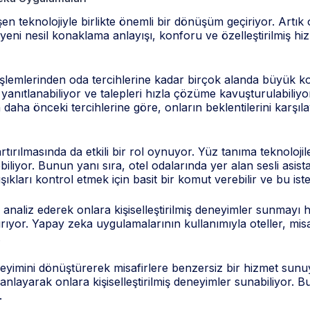
teknolojiyle birlikte önemli bir dönüşüm geçiriyor. Artık o
eni nesil konaklama anlayışı, konforu ve özelleştirilmiş hizm
lemlerinden oda tercihlerine kadar birçok alanda büyük ko
a yanıtlanabiliyor ve talepleri hızla çözüme kavuşturulabiliyo
erin daha önceki tercihlerine göre, onların beklentilerini kar
rılmasında da etkili bir rol oynuyor. Yüz tanıma teknolojile
lebiliyor. Bunun yanı sıra, otel odalarında yer alan sesli asis
ıkları kontrol etmek için basit bir komut verebilir ve bu istek
 analiz ederek onlara kişiselleştirilmiş deneyimler sunmayı h
tırıyor. Yapay zeka uygulamalarının kullanımıyla oteller, m
.
yimini dönüştürerek misafirlere benzersiz bir hizmet sunuyor
iyi anlayarak onlara kişiselleştirilmiş deneyimler sunabiliyor
.