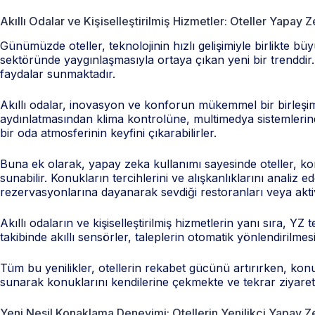
Akıllı Odalar ve Kişiselleştirilmiş Hizmetler: Oteller Yapay 
Günümüzde oteller, teknolojinin hızlı gelişimiyle birlikte bü
sektöründe yaygınlaşmasıyla ortaya çıkan yeni bir trenddir.
faydalar sunmaktadır.
Akıllı odalar, inovasyon ve konforun mükemmel bir birleşimidi
aydınlatmasından klima kontrolüne, multimedya sistemlerinden
bir oda atmosferinin keyfini çıkarabilirler.
Buna ek olarak, yapay zeka kullanımı sayesinde oteller, konukl
sunabilir. Konukların tercihlerini ve alışkanlıklarını anali
rezervasyonlarına dayanarak sevdiği restoranları veya aktiv
Akıllı odaların ve kişiselleştirilmiş hizmetlerin yanı sıra, Y
takibinde akıllı sensörler, taleplerin otomatik yönlendirilm
Tüm bu yenilikler, otellerin rekabet gücünü artırırken, konuk
sunarak konuklarını kendilerine çekmekte ve tekrar ziyaret e
Yeni Nesil Konaklama Deneyimi: Otellerin Yenilikçi Yapay 