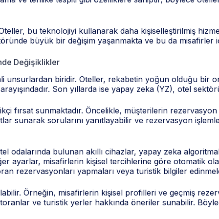
ller, bu teknolojiyi kullanarak daha kişiselleştirilmiş hizmet
sektöründe büyük bir değişim yaşanmakta ve bu da misafirler
de Değişiklikler
nsurlardan biridir. Oteller, rekabetin yoğun olduğu bir ort
ler arayışındadır. Son yıllarda ise yapay zeka (YZ), otel sek
nilikçi fırsat sunmaktadır. Öncelikle, müşterilerin rezervasyon
lar sunarak sorularını yanıtlayabilir ve rezervasyon işlemler
Otel odalarında bulunan akıllı cihazlar, yapay zeka algoritmal
er ayarlar, misafirlerin kişisel tercihlerine göre otomatik ol
storan rezervasyonları yapmaları veya turistik bilgiler edinme
labilir. Örneğin, misafirlerin kişisel profilleri ve geçmiş reze
estoranlar ve turistik yerler hakkında öneriler sunabilir. Böyl