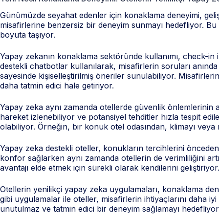
Günümüzde seyahat edenler için konaklama deneyimi, gelişen 
misafirlerine benzersiz bir deneyim sunmayı hedefliyor. Bu y
boyuta taşıyor.
Yapay zekanın konaklama sektöründe kullanımı, check-in iş
destekli chatbotlar kullanılarak, misafirlerin soruları anınd
sayesinde kişiselleştirilmiş öneriler sunulabiliyor. Misafirl
daha tatmin edici hale getiriyor.
Yapay zeka aynı zamanda otellerde güvenlik önlemlerinin artı
hareket izlenebiliyor ve potansiyel tehditler hızla tespit edi
olabiliyor. Örneğin, bir konuk otel odasından, klimayı veya ış
Yapay zeka destekli oteller, konukların tercihlerini önceden
konfor sağlarken aynı zamanda otellerin de verimliliğini ar
avantajı elde etmek için sürekli olarak kendilerini geliştiriyor
Otellerin yenilikçi yapay zeka uygulamaları, konaklama dene
gibi uygulamalar ile oteller, misafirlerin ihtiyaçlarını daha 
unutulmaz ve tatmin edici bir deneyim sağlamayı hedefliyor