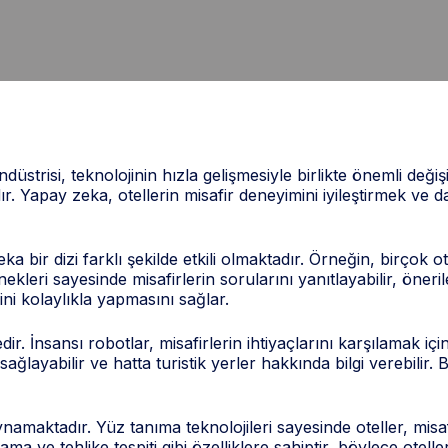
strisi, teknolojinin hızla gelişmesiyle birlikte önemli değişi
 Yapay zeka, otellerin misafir deneyimini iyileştirmek ve dah
bir dizi farklı şekilde etkili olmaktadır. Örneğin, birçok ot
kleri sayesinde misafirlerin sorularını yanıtlayabilir, önerile
ni kolaylıkla yapmasını sağlar.
r. İnsansı robotlar, misafirlerin ihtiyaçlarını karşılamak içi
sağlayabilir ve hatta turistik yerler hakkında bilgi verebilir. B
aktadır. Yüz tanıma teknolojileri sayesinde oteller, misafirl
ma ve tehlike tespiti gibi özelliklere sahiptir, böylece otelle